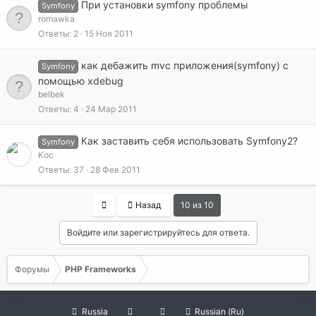
При установки symfony проблемы
Symfony
romawka
Ответы
2
15 Ноя 2011
как дебажить mvc приложения(symfony) с
Symfony
помощью xdebug
belbek
Ответы
4
24 Мар 2011
Как заставить себя использовать Symfony2?
Symfony
Koc
Ответы
37
28 Фев 2011
First
Назад
10 из 10
Войдите или зарегистрируйтесь для ответа.
Форумы
PHP Frameworks
Russia
Russian (Ru)