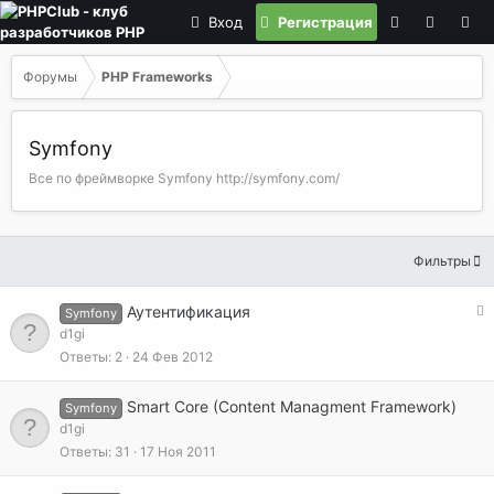
Вход
Регистрация
Форумы
PHP Frameworks
Symfony
Все по фреймворке Symfony http://symfony.com/
Фильтры
З
Аутентификация
Symfony
а
d1gi
к
Ответы
2
24 Фев 2012
р
ы
Smart Core (Content Managment Framework)
Symfony
т
d1gi
а
Ответы
31
17 Ноя 2011