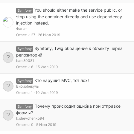
You should either make the service public, or
Symfony
stop using the container directly and use dependency
injection instead.
Фанат
Ответы
27
26 Июл 2019
Symfony, Twig обращение к объекту через
Symfony
репозиторий
bars80081
Ответы
6
15 Июл 2019
Кто нарушит MVC, тот лох!
Symfony
Бибиобекуль
Ответы
1
10 Июл 2019
Почему происходит ошибка при отправке
Symfony
формы?
k.shevchenko94
Ответы
0
5 Июн 2019