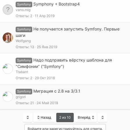
Symphony + Bootstrap4
Symfony
vano.mig
Ответы
2
11 Апр 2019
Не получается запустить Symfony. Первые
Symfony
шаги
Wolfgang
Ответы
13
25 Янв 2019
Надо подправить вёрстку шаблона для
Symfony
"Симфонии" ("Symfony")
Trabant
Ответы
2
29 Окт 2018
Миграция с 2.8 на 3/3.1
Symfony
grigori
Ответы
21
24 Май 2018
First
Last
Назад
2 из 10
Вперёд
Войдите или зарегистрируйтесь для ответа.