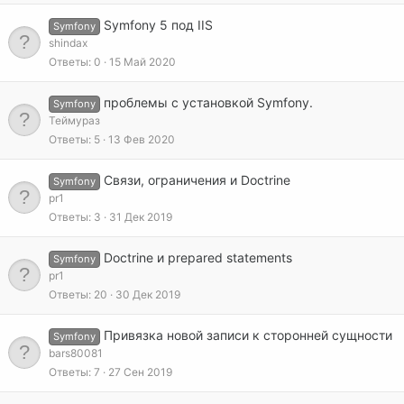
Symfony 5 под IIS
Symfony
shindax
Ответы
0
15 Май 2020
проблемы с установкой Symfony.
Symfony
Теймураз
Ответы
5
13 Фев 2020
Связи, ограничения и Doctrine
Symfony
pr1
Ответы
3
31 Дек 2019
Doctrine и prepared statements
Symfony
pr1
Ответы
20
30 Дек 2019
Привязка новой записи к сторонней сущности
Symfony
bars80081
Ответы
7
27 Сен 2019